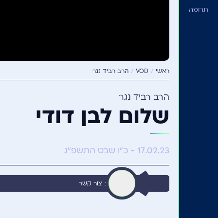
תרומה
ראשי
VOD
הרב רביד נגר
הרב רביד נגר
שלום לבן דודי
17.02.23 - כ"ו שבט התשפ"ג
לאתר הרב
צור קשר