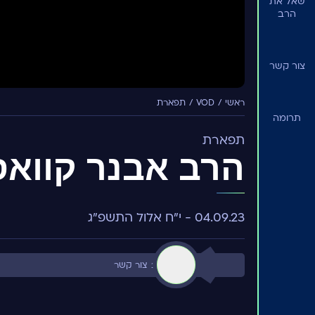
שאל את
הרב
צור קשר
ראשי
VOD
תפארת
תרומה
תפארת
הרב אבנר קוואס 
04.09.23 - י"ח אלול התשפ"ג
לאתר הרב
צור קשר