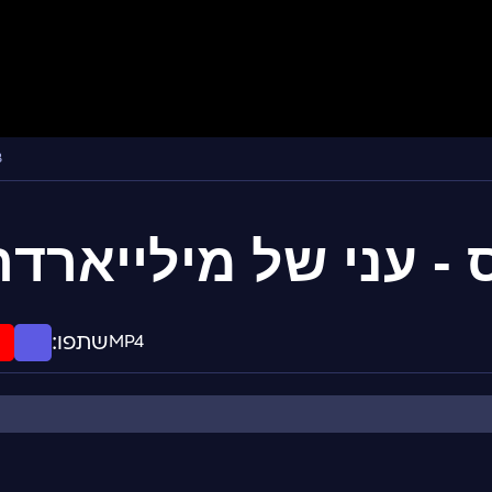
3
- עני של מילייארדר
שתפו:
MP4