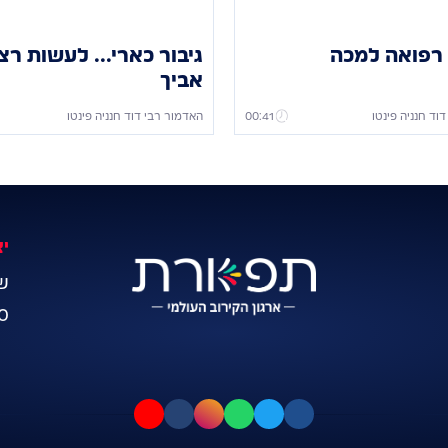
רפואה למכה
גיבור כארי... לעשות רצו
אביך
וד חנניה פינטו
00:41
האדמור רבי דוד חנניה פינטו
י
ש
0